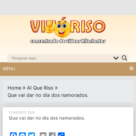
Skip
to
content
MENU
Home
AI Que Riso
Que vai dar no dia dos namorados.
12 AGOSTO, 2025
Que vai dar no dia dos namorados.
Facebook
Messenger
Twitter
Email
Copy
Partilhar