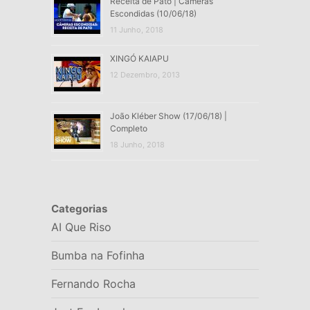
Receita de Pato | Câmeras
Escondidas (10/06/18)
11 Junho, 2018
XINGÓ KAIAPU
12 Dezembro, 2013
João Kléber Show (17/06/18) |
Completo
18 Junho, 2018
Categorias
AI Que Riso
Bumba na Fofinha
Fernando Rocha