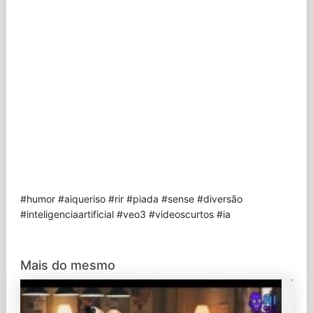
#humor #aiqueriso #rir #piada #sense #diversão
#inteligenciaartificial #veo3 #videoscurtos #ia
Mais do mesmo