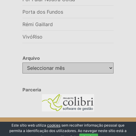
Porta dos Fundos
Rémi Gaillard
VivóRiso
Arquivo
Arquivo
Parceria
© 2026 VivóRiso
Este sítio web utiliza
cookies
sem recolher informação pessoal que
permita a identificação dos utilizadores. Ao navegar neste sítio está a
Voltar ao Topo ↑