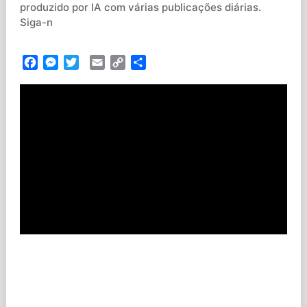
produzido por IA com várias publicações diárias.
Siga-n
Facebook
Messenger
Twitter
Email
Copy
Partilhar
Link