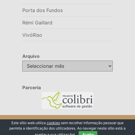
Porta dos Fundos
Rémi Gaillard
VivóRiso
Arquivo
Arquivo
Parceria
© 2026 VivóRiso
Este sítio web utiliza
cookies
sem recolher informação pessoal que
permita a identificação dos utilizadores. Ao navegar neste sítio está a
Voltar ao Topo ↑
aceitar a sua utilização!
Aceito