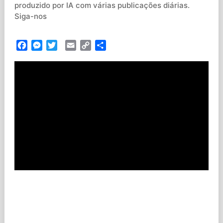
produzido por IA com várias publicações diárias.
Siga-nos
Facebook
Messenger
Twitter
Email
Copy
Partilhar
Link