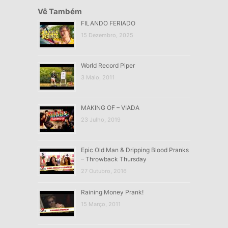
Vê Também
FILANDO FERIADO
15 Dezembro, 2025
World Record Piper
3 Maio, 2011
MAKING OF – VIADA
23 Julho, 2019
Epic Old Man & Dripping Blood Pranks
– Throwback Thursday
27 Outubro, 2016
Raining Money Prank!
15 Março, 2011