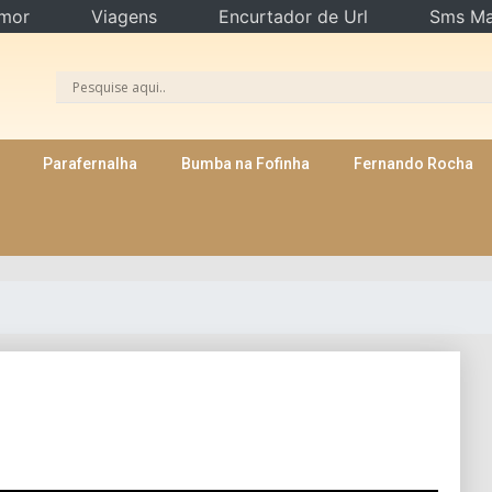
mor
Viagens
Encurtador de Url
Sms Ma
Parafernalha
Bumba na Fofinha
Fernando Rocha