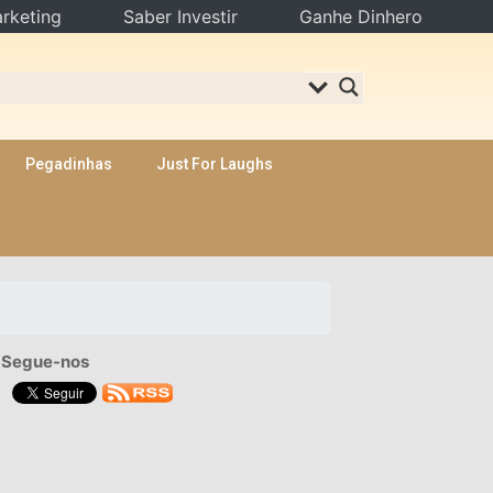
rketing
Saber Investir
Ganhe Dinhero
Pegadinhas
Just For Laughs
Segue-nos