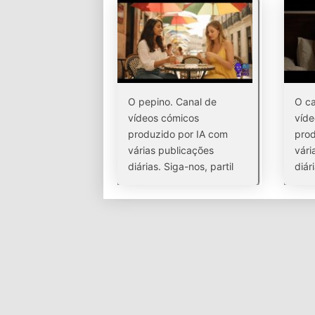
O pepino. Canal de
O ca
vídeos cómicos
víde
produzido por IA com
prod
várias publicações
vári
diárias. Siga-nos, partil
diár