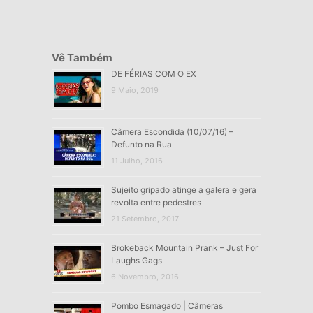
Vê Também
DE FÉRIAS COM O EX
9 Maio, 2019
Câmera Escondida (10/07/16) –
Defunto na Rua
11 Julho, 2016
Sujeito gripado atinge a galera e gera
revolta entre pedestres
21 Setembro, 2017
Brokeback Mountain Prank – Just For
Laughs Gags
6 Novembro, 2016
Pombo Esmagado | Câmeras