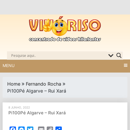
Skip
to
content
MENU
Home
Fernando Rocha
Pi100Pé Algarve – Rui Xará
8 JUNHO, 2022
Pi100Pé Algarve – Rui Xará
Facebook
Messenger
Twitter
Email
Copy
Partilhar