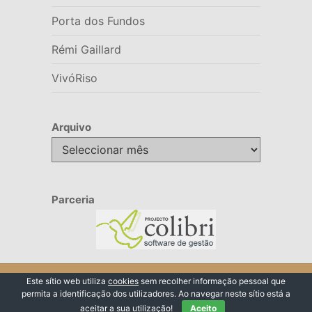
Porta dos Fundos
Rémi Gaillard
VivóRiso
Arquivo
Arquivo
Parceria
© 2026 VivóRiso
Este sítio web utiliza
cookies
sem recolher informação pessoal que
permita a identificação dos utilizadores. Ao navegar neste sítio está a
Voltar ao Topo ↑
aceitar a sua utilização!
Aceito