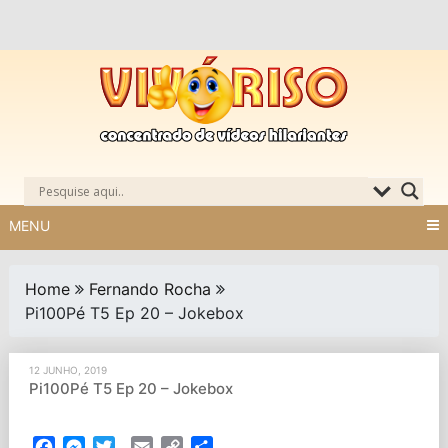
Skip
to
content
MENU
Home
Fernando Rocha
Pi100Pé T5 Ep 20 – Jokebox
12 JUNHO, 2019
Pi100Pé T5 Ep 20 – Jokebox
Facebook
Messenger
Twitter
Email
Copy
Partilhar