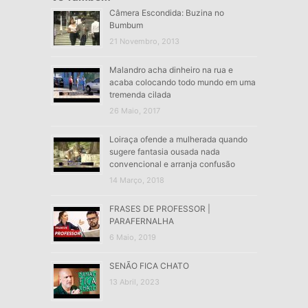
Câmera Escondida: Buzina no
Bumbum
21 Novembro, 2013
Malandro acha dinheiro na rua e
acaba colocando todo mundo em uma
tremenda cilada
26 Maio, 2017
Loiraça ofende a mulherada quando
sugere fantasia ousada nada
convencional e arranja confusão
14 Março, 2018
FRASES DE PROFESSOR |
PARAFERNALHA
6 Maio, 2019
SENÃO FICA CHATO
13 Abril, 2023