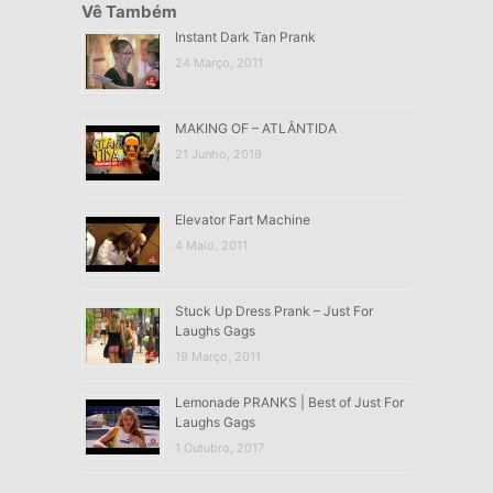
Vê Também
Instant Dark Tan Prank
24 Março, 2011
MAKING OF – ATLÂNTIDA
21 Junho, 2019
Elevator Fart Machine
4 Maio, 2011
Stuck Up Dress Prank – Just For
Laughs Gags
19 Março, 2011
Lemonade PRANKS | Best of Just For
Laughs Gags
1 Outubro, 2017