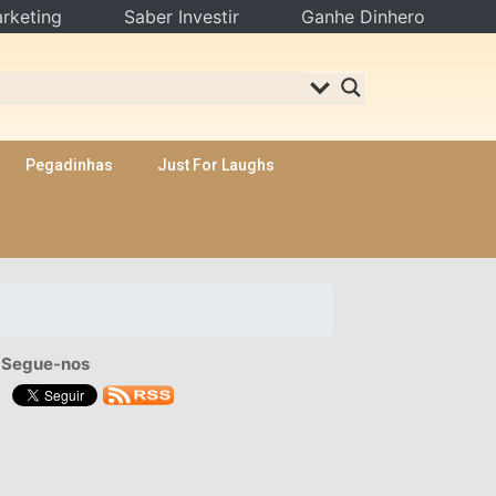
rketing
Saber Investir
Ganhe Dinhero
Pegadinhas
Just For Laughs
Segue-nos