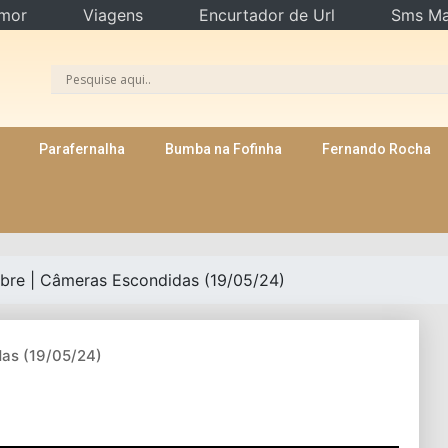
mor
Viagens
Encurtador de Url
Sms Ma
Parafernalha
Bumba na Fofinha
Fernando Rocha
bre | Câmeras Escondidas (19/05/24)
das (19/05/24)