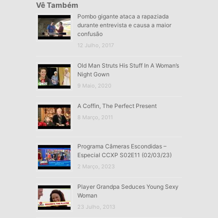
Vê Também
Pombo gigante ataca a rapaziada
durante entrevista e causa a maior
confusão
12 Julho, 2017
Old Man Struts His Stuff In A Woman’s
Night Gown
9 Maio, 2020
A Coffin, The Perfect Present
8 Março, 2011
Programa Câmeras Escondidas –
Especial CCXP S02E11 (02/03/23)
2 Março, 2023
Player Grandpa Seduces Young Sexy
Woman
23 Julho, 2013