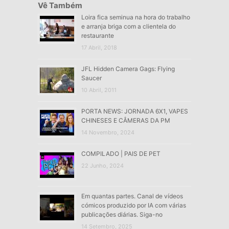
Vê Também
Loira fica seminua na hora do trabalho
e arranja briga com a clientela do
restaurante
17 Abril, 2018
JFL Hidden Camera Gags: Flying
Saucer
10 Abril, 2011
PORTA NEWS: JORNADA 6X1, VAPES
CHINESES E CÂMERAS DA PM
14 Novembro, 2024
COMPILADO | PAIS DE PET
22 Junho, 2024
Em quantas partes. Canal de vídeos
cómicos produzido por IA com várias
publicações diárias. Siga-no
14 Setembro, 2025