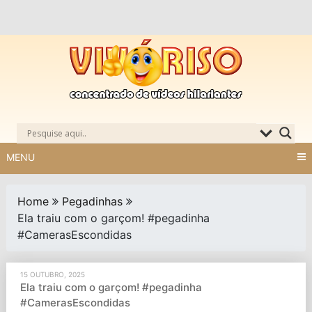
Skip
to
content
MENU
Home
Pegadinhas
Ela traiu com o garçom! #pegadinha
#CamerasEscondidas
15 OUTUBRO, 2025
Ela traiu com o garçom! #pegadinha
#CamerasEscondidas