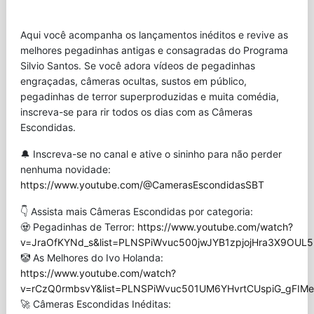
Aqui você acompanha os lançamentos inéditos e revive as
melhores pegadinhas antigas e consagradas do Programa
Silvio Santos. Se você adora vídeos de pegadinhas
engraçadas, câmeras ocultas, sustos em público,
pegadinhas de terror superproduzidas e muita comédia,
inscreva-se para rir todos os dias com as Câmeras
Escondidas.
🔔 Inscreva-se no canal e ative o sininho para não perder
nenhuma novidade:
https://www.youtube.com/@CamerasEscondidasSBT
👇 Assista mais Câmeras Escondidas por categoria:
🧟 Pegadinhas de Terror:
https://www.youtube.com/watch?
v=JraOfKYNd_s&list=PLNSPiWvuc500jwJYB1zpjojHra3X9OUL5
🤡 As Melhores do Ivo Holanda:
https://www.youtube.com/watch?
v=rCzQ0rmbsvY&list=PLNSPiWvuc501UM6YHvrtCUspiG_gFIMe
🚀 Câmeras Escondidas Inéditas: