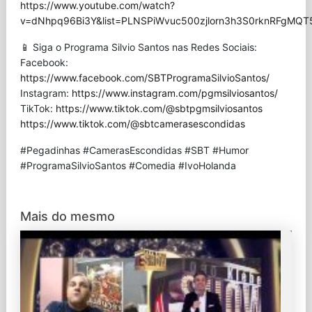
https://www.youtube.com/watch?
v=dNhpq96Bi3Y&list=PLNSPiWvuc500zjlorn3h3S0rknRFgMQT
📱 Siga o Programa Silvio Santos nas Redes Sociais:
Facebook:
https://www.facebook.com/SBTProgramaSilvioSantos/
Instagram:
https://www.instagram.com/pgmsilviosantos/
TikTok:
https://www.tiktok.com/@sbtpgmsilviosantos
https://www.tiktok.com/@sbtcamerasescondidas
#Pegadinhas #CamerasEscondidas #SBT #Humor
#ProgramaSilvioSantos #Comedia #IvoHolanda
Mais do mesmo