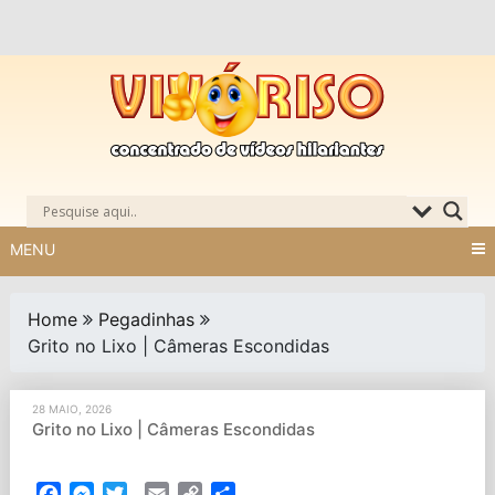
Skip
to
content
MENU
Home
Pegadinhas
Grito no Lixo | Câmeras Escondidas
28 MAIO, 2026
Grito no Lixo | Câmeras Escondidas
Facebook
Messenger
Twitter
Email
Copy
Partilhar