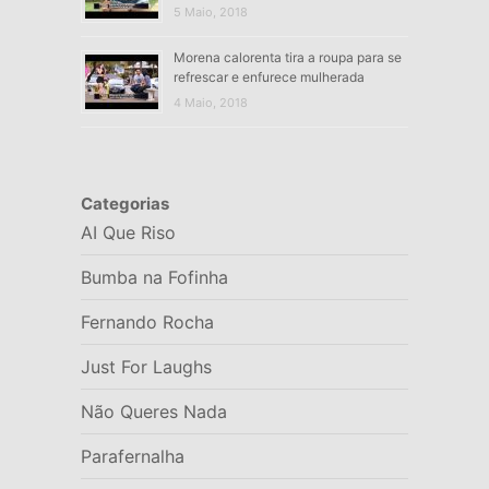
5 Maio, 2018
Morena calorenta tira a roupa para se
refrescar e enfurece mulherada
4 Maio, 2018
Categorias
AI Que Riso
Bumba na Fofinha
Fernando Rocha
Just For Laughs
Não Queres Nada
Parafernalha