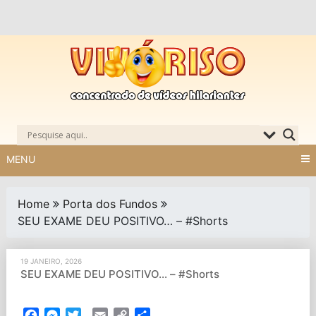
Skip
to
content
MENU
Home
Porta dos Fundos
SEU EXAME DEU POSITIVO… – #Shorts
19 JANEIRO, 2026
SEU EXAME DEU POSITIVO… – #Shorts
Facebook
Messenger
Twitter
Email
Copy
Partilhar