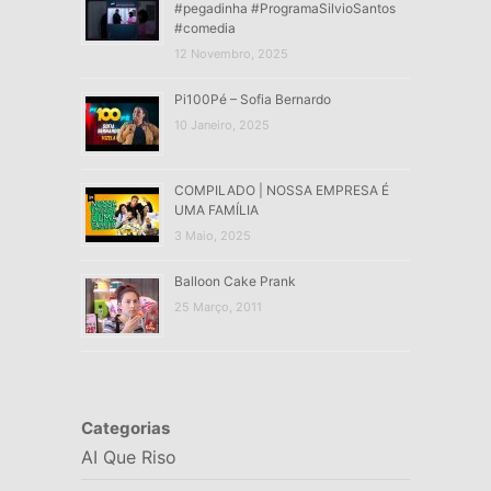
#pegadinha #ProgramaSilvioSantos
#comedia
12 Novembro, 2025
Pi100Pé – Sofia Bernardo
10 Janeiro, 2025
COMPILADO | NOSSA EMPRESA É
UMA FAMÍLIA
3 Maio, 2025
Balloon Cake Prank
25 Março, 2011
Categorias
AI Que Riso