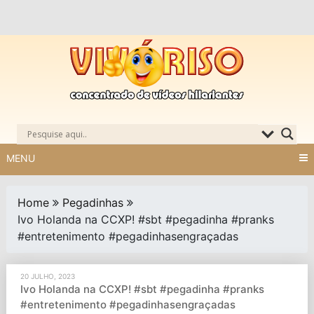
Skip
to
content
MENU
Home
Pegadinhas
Ivo Holanda na CCXP! #sbt #pegadinha #pranks
#entretenimento #pegadinhasengraçadas
20 JULHO, 2023
Ivo Holanda na CCXP! #sbt #pegadinha #pranks
#entretenimento #pegadinhasengraçadas