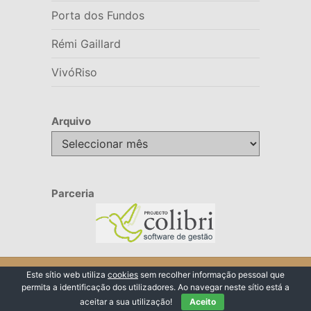
Porta dos Fundos
Rémi Gaillard
VivóRiso
Arquivo
Arquivo
Parceria
© 2026 VivóRiso
Este sítio web utiliza
cookies
sem recolher informação pessoal que
permita a identificação dos utilizadores. Ao navegar neste sítio está a
Voltar ao Topo ↑
aceitar a sua utilização!
Aceito