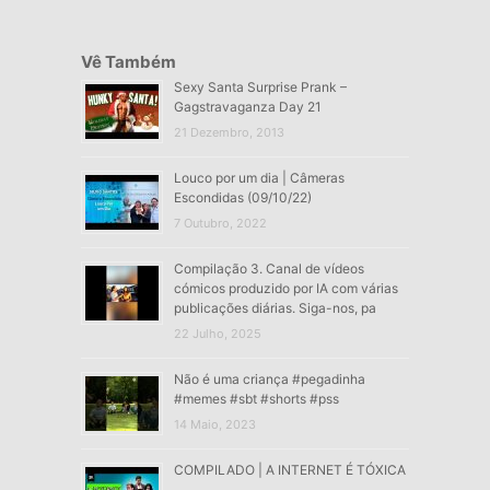
Vê Também
Sexy Santa Surprise Prank –
Gagstravaganza Day 21
21 Dezembro, 2013
Louco por um dia | Câmeras
Escondidas (09/10/22)
7 Outubro, 2022
Compilação 3. Canal de vídeos
cómicos produzido por IA com várias
publicações diárias. Siga-nos, pa
22 Julho, 2025
Não é uma criança #pegadinha
#memes #sbt #shorts #pss
14 Maio, 2023
COMPILADO | A INTERNET É TÓXICA