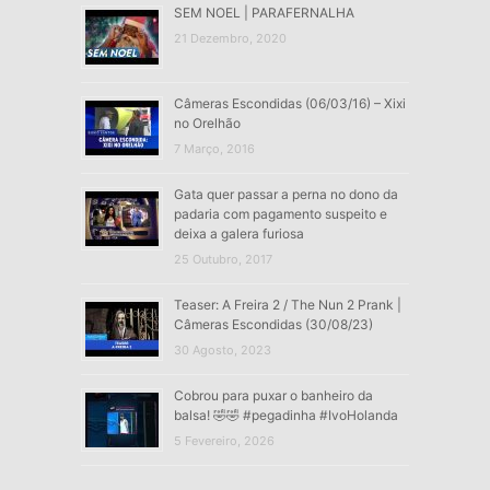
SEM NOEL | PARAFERNALHA
21 Dezembro, 2020
Câmeras Escondidas (06/03/16) – Xixi
no Orelhão
7 Março, 2016
Gata quer passar a perna no dono da
padaria com pagamento suspeito e
deixa a galera furiosa
25 Outubro, 2017
Teaser: A Freira 2 / The Nun 2 Prank |
Câmeras Escondidas (30/08/23)
30 Agosto, 2023
Cobrou para puxar o banheiro da
balsa! 🤣🤣 #pegadinha #IvoHolanda
5 Fevereiro, 2026