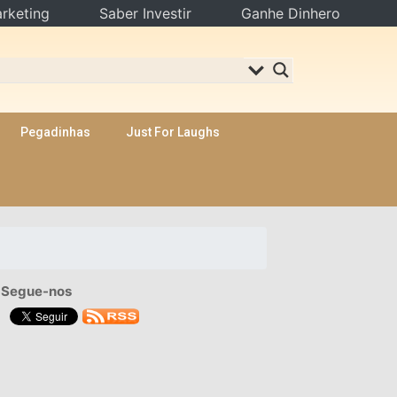
rketing
Saber Investir
Ganhe Dinhero
Pegadinhas
Just For Laughs
Segue-nos