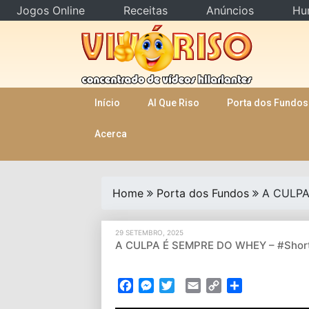
Jogos Online
Receitas
Anúncios
Hu
Skip
to
content
Início
AI Que Riso
Porta dos Fundos
Acerca
Home
Porta dos Fundos
A CULPA
29 SETEMBRO, 2025
A CULPA É SEMPRE DO WHEY – #Shor
Facebook
Messenger
Twitter
Email
Copy
Partilhar
Link