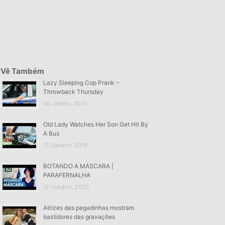
Vê Também
Lazy Sleeping Cop Prank –
Throwback Thursday
30 Janeiro, 2014
Old Lady Watches Her Son Get Hit By
A Bus
17 Outubro, 2019
BOTANDO A MÁSCARA |
PARAFERNALHA
12 Outubro, 2020
Atrizes das pegadinhas mostram
bastidores das gravações