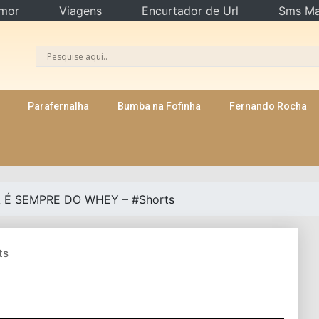
mor
Viagens
Encurtador de Url
Sms Ma
Parafernalha
Bumba na Fofinha
Fernando Rocha
 É SEMPRE DO WHEY – #Shorts
ts