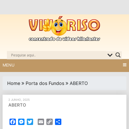
Skip
to
content
MENU
Home
Porta dos Fundos
ABERTO
2 JUNHO, 2025
ABERTO
Facebook
Messenger
Twitter
Email
Copy
Partilhar
Link