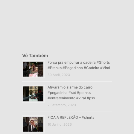
Vê Também
Força pra empurrar a cadeira #Shorts
#Pranks #Pegadinha #Cadeira #Viral
30 Abril, 2023
Ativaram o alarme do carro!
#pegadinha #sbt #pranks
#entretenimento #viral #pss
2 Setembro, 2023
FICA A REFLEXÃO – #shorts
10 Junho, 2026