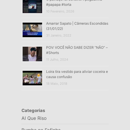
#papapa #torta
10 Fevereiro, 2026
Amarrar Sapato | Câmeras Escondidas
(31/01/22)
31 Janeiro, 2022
POV: VOCÊ NÃO SABE DIZER “NÃO” –
#Shorts
11 Julho, 2024
Loira tira vestido para aliviar coceira e
causa confusão
18 Maio, 2018
Categorias
AI Que Riso