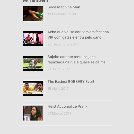
Vê Também
Soda Machine Man
19 Fevereiro, 2010
Acha que vai se dar bem em festinha
VIP com gatas e entra pelo cano
28 Dezembro, 2017
Sujeito carente tenta beijar a
rapaziada na rua e quase se dá mal
21 Julho, 2017
The Easiest ROBBERY Ever!
15 Abril, 2017
Heist Accomplice Prank
31 Março, 2011