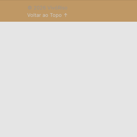
© 2026 VivóRiso
Voltar ao Topo ↑