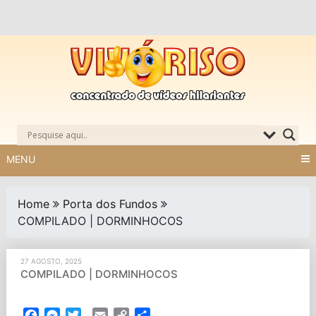
Skip
to
content
MENU
Home
Porta dos Fundos
COMPILADO | DORMINHOCOS
27 AGOSTO, 2025
COMPILADO | DORMINHOCOS
Facebook
Messenger
Twitter
Email
Copy
Partilhar