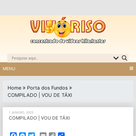
Skip
to
content
MENU
Home
Porta dos Fundos
COMPILADO | VOU DE TÁXI
1 JANEIRO, 2025
COMPILADO | VOU DE TÁXI
Facebook
Messenger
Twitter
Email
Copy
Partilhar