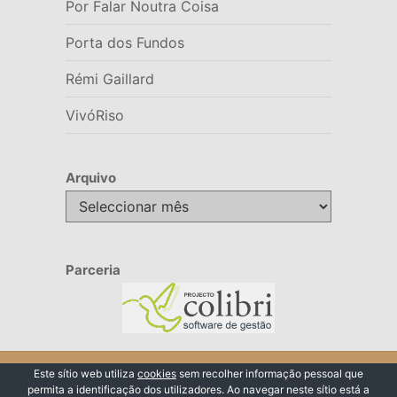
Por Falar Noutra Coisa
Porta dos Fundos
Rémi Gaillard
VivóRiso
Arquivo
Arquivo
Parceria
© 2026 VivóRiso
Este sítio web utiliza
cookies
sem recolher informação pessoal que
permita a identificação dos utilizadores. Ao navegar neste sítio está a
Voltar ao Topo ↑