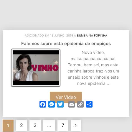
ADICIONADO EM 13 JUNHO, 2019 A
BUMBA NA FOFINHA
Falemos sobre esta epidemia de enopiços
Novo vídeo,
maltaaaaaaaaaaaaaaa!
Tardou, bem sei, mas esta
carinha laroca traz-vos um
ensaio sobre vinhos e esta
nova epidemia...
Ver Video
Facebook
Messenger
Twitter
Email
Copy
Partilhar
Link
Navegação
2
3
…
7
1