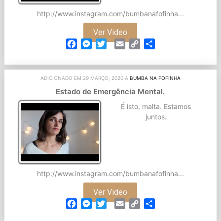
http://www.instagram.com/bumbanafofinha...
Ver Video
Facebook
Messenger
Twitter
Email
Copy
Partilhar
Link
ADICIONADO EM 29 MARÇO, 2020 A
BUMBA NA FOFINHA
Estado de Emergência Mental.
É isto, malta. Estamos
juntos.
http://www.instagram.com/bumbanafofinha...
Ver Video
Facebook
Messenger
Twitter
Email
Copy
Partilhar
Link