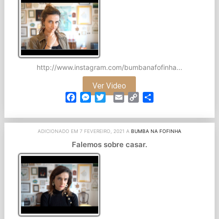
http://www.instagram.com/bumbanafofinha...
Ver Video
Facebook
Messenger
Twitter
Email
Copy
Partilhar
Link
ADICIONADO EM 7 FEVEREIRO, 2021 A
BUMBA NA FOFINHA
Falemos sobre casar.