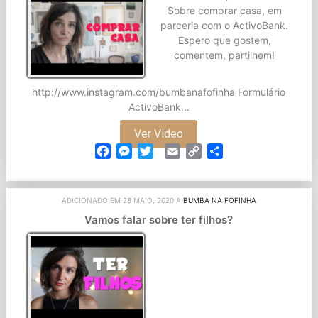
Sobre comprar casa, em
parceria com o ActivoBank.
Espero que gostem,
comentem, partilhem!
http://www.instagram.com/bumbanafofinha Formulário
ActivoBank...
Ver Video
Facebook
Messenger
Twitter
Email
Copy
Partilhar
Link
ADICIONADO EM 28 MAIO, 2020 A
BUMBA NA FOFINHA
Vamos falar sobre ter filhos?