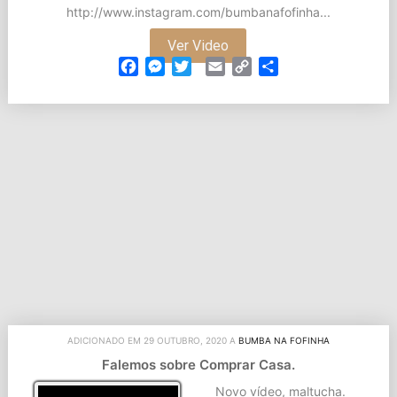
http://www.instagram.com/bumbanafofinha...
Ver Video
Facebook
Messenger
Twitter
Email
Copy
Partilhar
Link
ADICIONADO EM 29 OUTUBRO, 2020 A
BUMBA NA FOFINHA
Falemos sobre Comprar Casa.
Novo vídeo, maltucha.