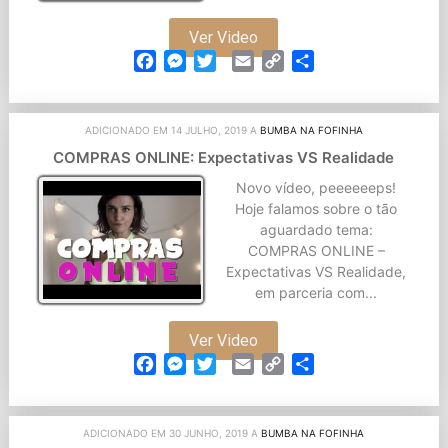
Ver Video
Facebook
Messenger
Twitter
Email
Copy
Partilhar
Link
ADICIONADO EM 14 JULHO, 2019 A
BUMBA NA FOFINHA
COMPRAS ONLINE: Expectativas VS Realidade
Novo vídeo, peeeeeeps!
Hoje falamos sobre o tão
aguardado tema:
COMPRAS ONLINE –
Expectativas VS Realidade,
em parceria com...
Ver Video
Facebook
Messenger
Twitter
Email
Copy
Partilhar
Link
ADICIONADO EM 30 JUNHO, 2019 A
BUMBA NA FOFINHA