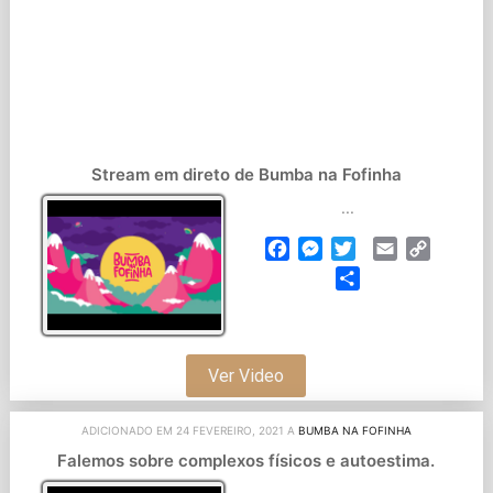
Stream em direto de Bumba na Fofinha
...
Facebook
Messenger
Twitter
Email
Copy
Link
Partilhar
Ver Video
ADICIONADO EM 24 FEVEREIRO, 2021 A
BUMBA NA FOFINHA
Falemos sobre complexos físicos e autoestima.