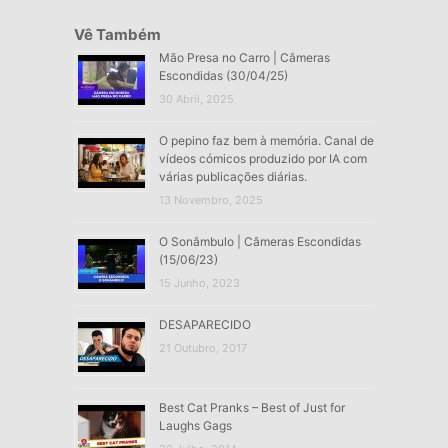
Vê Também
Mão Presa no Carro | Câmeras
Escondidas (30/04/25)
30 Abril, 2025
O pepino faz bem à memória. Canal de
vídeos cómicos produzido por IA com
várias publicações diárias.
13 Novembro, 2025
O Sonâmbulo | Câmeras Escondidas
(15/06/23)
15 Junho, 2023
DESAPARECIDO
21 Outubro, 2017
Best Cat Pranks – Best of Just for
Laughs Gags