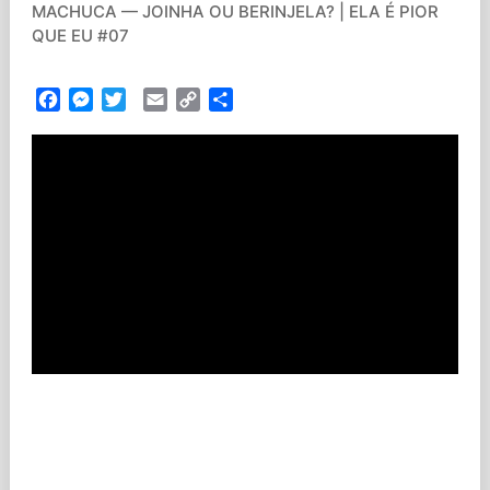
MACHUCA — JOINHA OU BERINJELA? | ELA É PIOR
QUE EU #07
Facebook
Messenger
Twitter
Email
Copy
Partilhar
Link