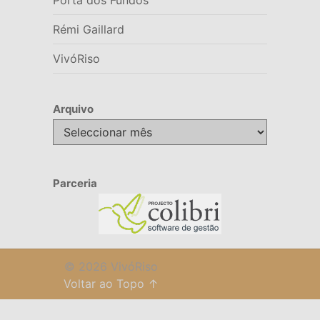
Rémi Gaillard
VivóRiso
Arquivo
Arquivo
Parceria
© 2026 VivóRiso
Voltar ao Topo ↑