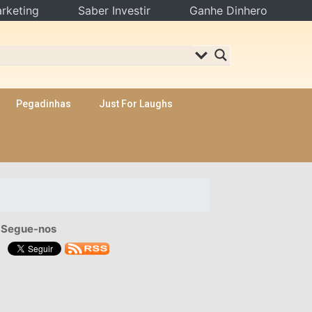
rketing
Saber Investir
Ganhe Dinhero
Pegadinhas
Just For Laughs
Segue-nos