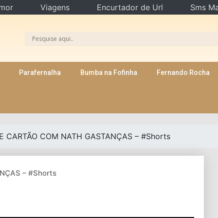
mor
Viagens
Encurtador de Url
Sms Ma
Parafernalha
Bumba na Fofinha
Fernando Rocha
E CARTÃO COM NATH GASTANÇAS – #Shorts
ÇAS – #Shorts