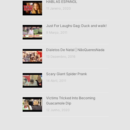
HABLAS ESPAÑOL
11 Janeiro, 2020
Just For Laughs Gag: Duck and walk!
9 Março, 2011
Dialetos De Natal | NãoQueresNada
13 Dezembro, 2016
Scary Giant Spider Prank
14 Abril, 2011
Victims Tricked Into Becoming
Guacamole Dip
12 Junho, 2020