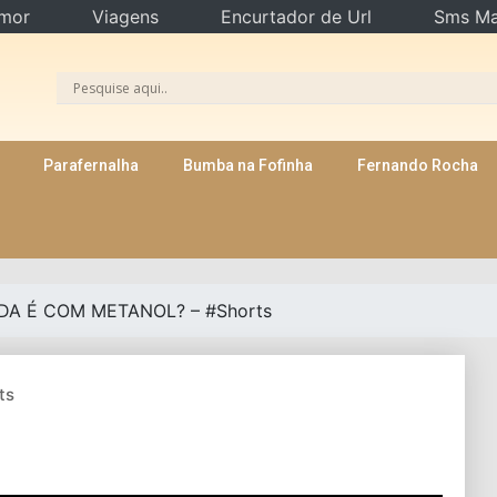
mor
Viagens
Encurtador de Url
Sms Ma
Parafernalha
Bumba na Fofinha
Fernando Rocha
IDA É COM METANOL? – #Shorts
ts