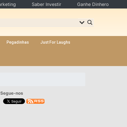
rketing
Saber Investir
Ganhe Dinhero
Pegadinhas
Just For Laughs
Segue-nos