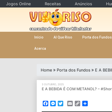
Jogos Online
Receitas
Anúncios
Hu
Skip
to
content
Início
AI Que Riso
Porta dos Fundos
Acerca
Home
Porta dos Fundos
E A BEB
3 OUTUBRO, 2025
E A BEBIDA É COM METANOL? – #Shor
Facebook
Messenger
Twitter
Email
Copy
Partilhar
Link