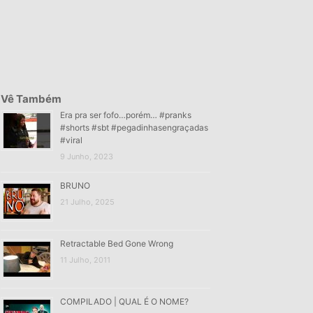
Vê Também
Era pra ser fofo…porém… #pranks
#shorts #sbt #pegadinhasengraçadas
#viral
9 Junho, 2023
BRUNO
21 Julho, 2025
Retractable Bed Gone Wrong
11 Julho, 2011
COMPILADO | QUAL É O NOME?