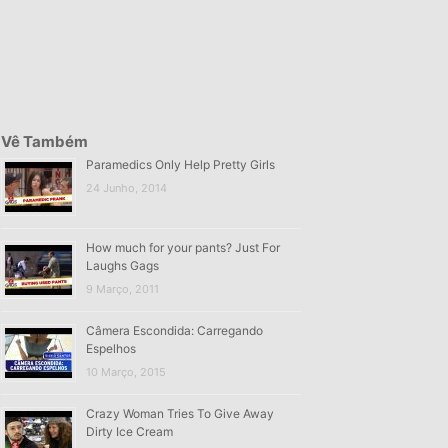
Vê Também
Paramedics Only Help Pretty Girls
24 Junho, 2014
How much for your pants? Just For
Laughs Gags
9 Março, 2011
Câmera Escondida: Carregando
Espelhos
10 Março, 2015
Crazy Woman Tries To Give Away
Dirty Ice Cream