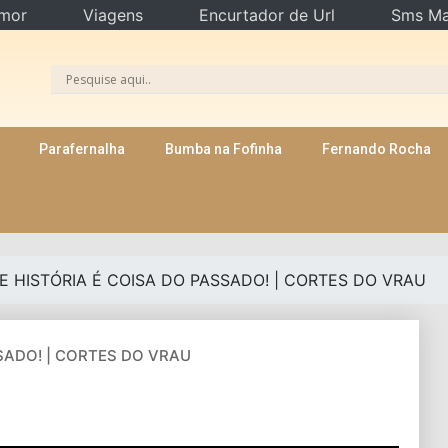
mor
Viagens
Encurtador de Url
Sms Ma
Parafernalha
Bumba na Fofinha
Fernando Rocha
E HISTÓRIA É COISA DO PASSADO! | CORTES DO VRAU
SADO! | CORTES DO VRAU