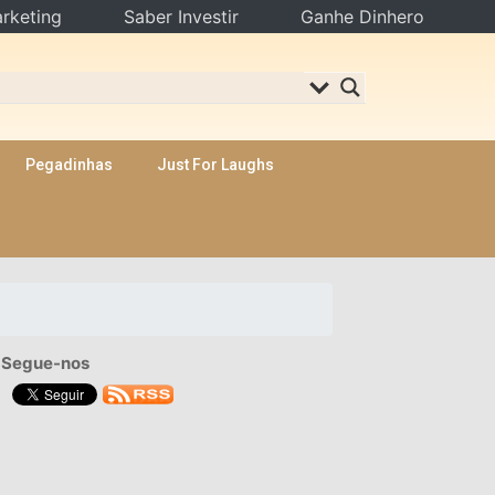
rketing
Saber Investir
Ganhe Dinhero
Pegadinhas
Just For Laughs
Segue-nos