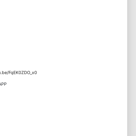
tu.be/FqEK0ZDO_x0
APP