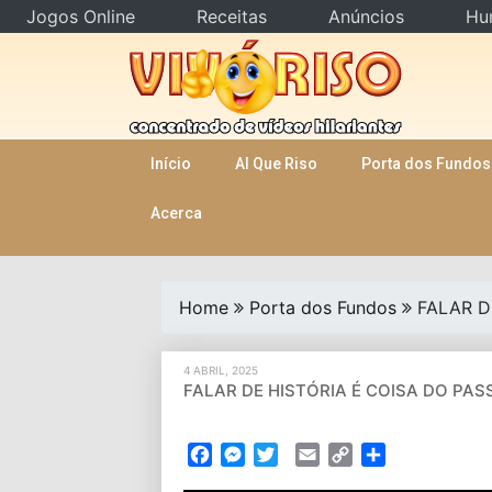
Jogos Online
Receitas
Anúncios
Hu
Skip
to
content
Início
AI Que Riso
Porta dos Fundos
Acerca
Home
Porta dos Fundos
FALAR D
4 ABRIL, 2025
FALAR DE HISTÓRIA É COISA DO PAS
Facebook
Messenger
Twitter
Email
Copy
Partilhar
Link