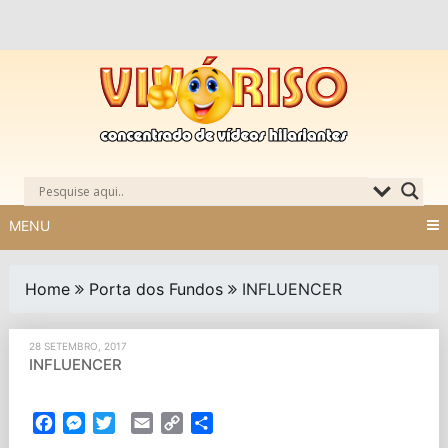
Skip
to
content
MENU
Home
Porta dos Fundos
INFLUENCER
28 SETEMBRO, 2017
INFLUENCER
Facebook
Messenger
Twitter
Email
Copy
Partilhar
Link