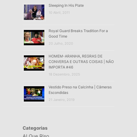
Sleeping In His Plate
10 Abril, 2011
Royal Guard Breaks Tradition For a
Good Time
20 Julho, 2020
HOMEM-ARANHA, REGRAS DE
CONVERSA E OUTRAS COISAS | NÃO
IMPORTA #46
18 Dezembro, 2025
Vestido Preso na Calcinha | Câmeras
Escondidas
21 Janeiro, 2019
Categorias
AI Que Riso