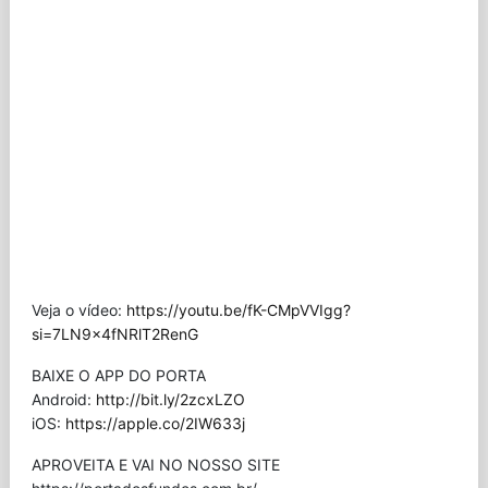
Veja o vídeo:
https://youtu.be/fK-CMpVVIgg?
si=7LN9x4fNRlT2RenG
BAIXE O APP DO PORTA
Android:
http://bit.ly/2zcxLZO
iOS:
https://apple.co/2IW633j
APROVEITA E VAI NO NOSSO SITE