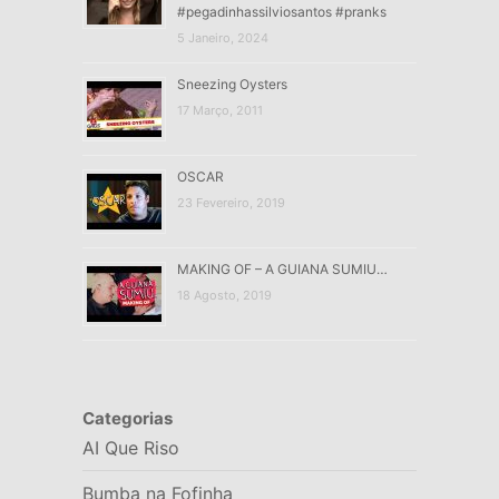
#pegadinhassilviosantos #pranks
5 Janeiro, 2024
Sneezing Oysters
17 Março, 2011
OSCAR
23 Fevereiro, 2019
MAKING OF – A GUIANA SUMIU…
18 Agosto, 2019
Categorias
AI Que Riso
Bumba na Fofinha