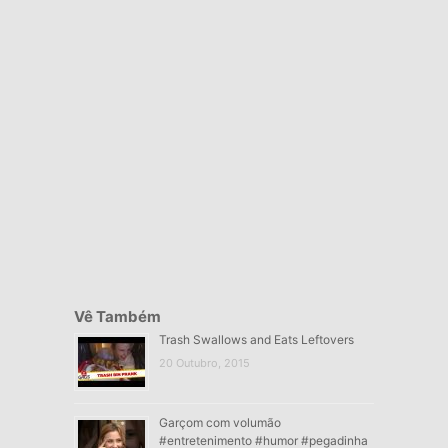
Vê Também
Trash Swallows and Eats Leftovers
20 Outubro, 2015
Garçom com volumão
#entretenimento #humor #pegadinha