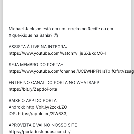
Michael Jackson está em um terreiro no Recife ou em
Xique-Xique na Bahia? 🤔
ASSISTA À LIVE NA INTEGRA:
https://www.youtube.com/watch?v=j8SXBkqM6-I
SEJA MEMBRO DO PORTA+
https://www.youtube.com/channel/UCEWHPFNilsT0IfQfutVzsag/
ENTRE NO CANAL DO PORTA NO WHATSAPP
https://bit.ly/ZapdoPorta
BAIXE O APP DO PORTA
Android:
http://bit.ly/2zcxLZO
iOS:
https://apple.co/2IW633j
APROVEITA E VAI NO NOSSO SITE
⁠https://portadosfundos.com.br/