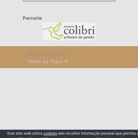
Parceria
© 2026 VivóRiso
Voltar ao Topo ↑
Este sítio web utiliza
cookies
sem recolher informação pessoal que permita 