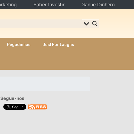
rketing
Saber Investir
Ganhe Dinhero
Pegadinhas
Just For Laughs
Segue-nos