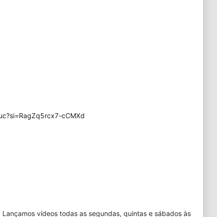
yuc?si=RagZq5rcx7-cCMXd
. Lançamos vídeos todas as segundas, quintas e sábados às