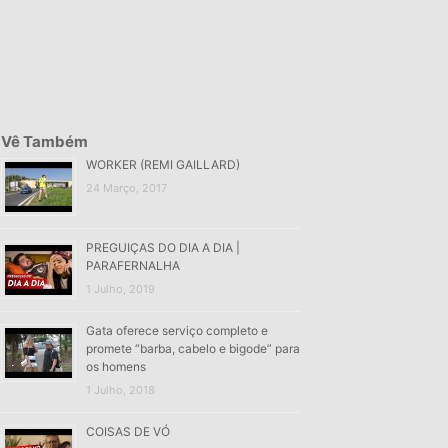
Vê Também
WORKER (REMI GAILLARD)
24 Março, 2017
PREGUIÇAS DO DIA A DIA |
PARAFERNALHA
1 Julho, 2019
Gata oferece serviço completo e
promete “barba, cabelo e bigode” para
os homens
1 Julho, 2018
COISAS DE VÓ