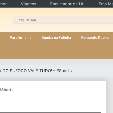
mor
Viagens
Encurtador de Url
Sms Ma
Parafernalha
Bumba na Fofinha
Fernando Rocha
 DO SUFOCO VALE TUDO! – #Shorts
#Shorts