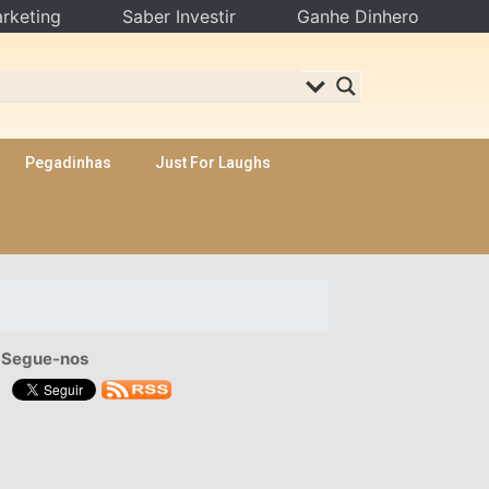
rketing
Saber Investir
Ganhe Dinhero
Pegadinhas
Just For Laughs
Segue-nos