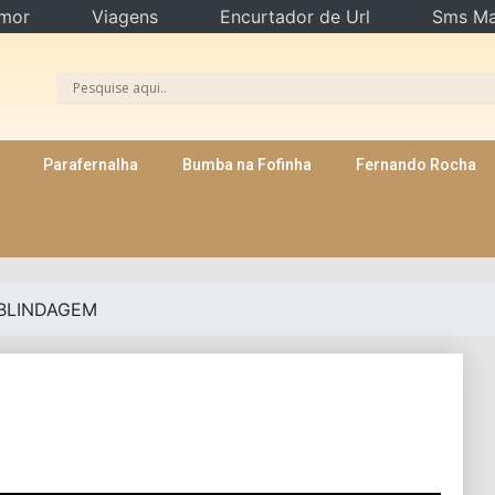
mor
Viagens
Encurtador de Url
Sms Ma
Parafernalha
Bumba na Fofinha
Fernando Rocha
 BLINDAGEM