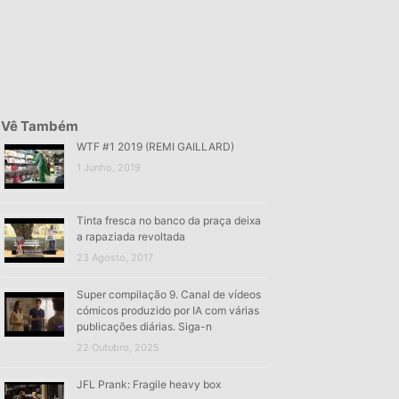
Vê Também
WTF #1 2019 (REMI GAILLARD)
1 Junho, 2019
Tinta fresca no banco da praça deixa
a rapaziada revoltada
23 Agosto, 2017
Super compilação 9. Canal de vídeos
cómicos produzido por IA com várias
publicações diárias. Siga-n
22 Outubro, 2025
JFL Prank: Fragile heavy box