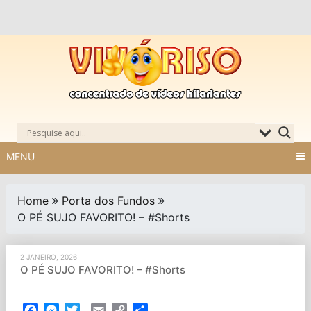
Skip
to
content
MENU
Home
Porta dos Fundos
O PÉ SUJO FAVORITO! – #Shorts
2 JANEIRO, 2026
O PÉ SUJO FAVORITO! – #Shorts
Facebook
Messenger
Twitter
Email
Copy
Partilhar