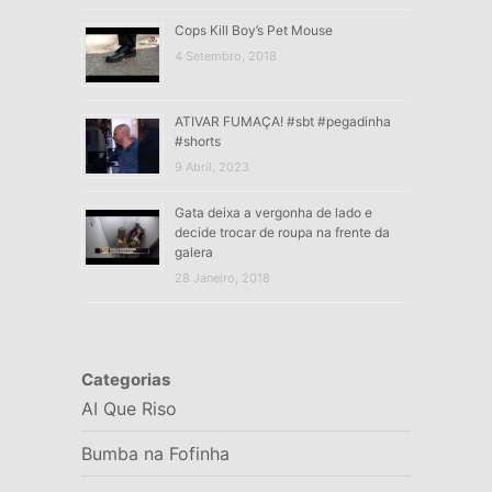
Cops Kill Boy’s Pet Mouse
4 Setembro, 2018
ATIVAR FUMAÇA! #sbt #pegadinha
#shorts
9 Abril, 2023
Gata deixa a vergonha de lado e
decide trocar de roupa na frente da
galera
28 Janeiro, 2018
Categorias
AI Que Riso
Bumba na Fofinha