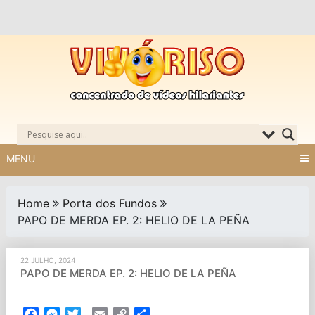
Skip
to
content
MENU
Home
Porta dos Fundos
PAPO DE MERDA EP. 2: HELIO DE LA PEÑA
22 JULHO, 2024
PAPO DE MERDA EP. 2: HELIO DE LA PEÑA
Facebook
Messenger
Twitter
Email
Copy
Partilhar