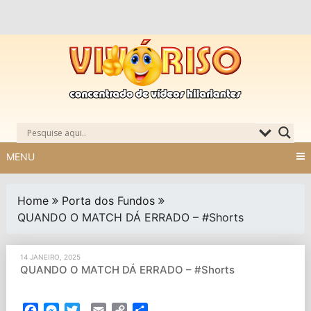
Skip
to
content
MENU
Home
Porta dos Fundos
QUANDO O MATCH DÁ ERRADO – #Shorts
14 JANEIRO, 2025
QUANDO O MATCH DÁ ERRADO – #Shorts
Facebook
Messenger
Twitter
Email
Copy
Partilhar