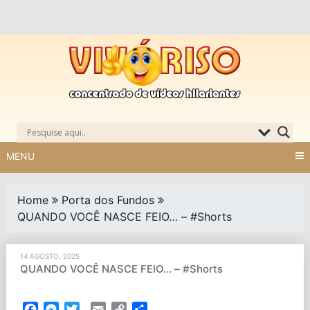
Skip
to
content
MENU
Home
Porta dos Fundos
QUANDO VOCÊ NASCE FEIO… – #Shorts
14 AGOSTO, 2025
QUANDO VOCÊ NASCE FEIO… – #Shorts
Facebook
Messenger
Twitter
Email
Copy
Partilhar