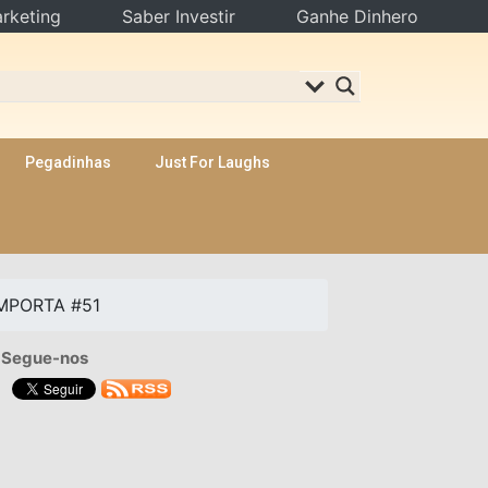
rketing
Saber Investir
Ganhe Dinhero
Pegadinhas
Just For Laughs
IMPORTA #51
Segue-nos