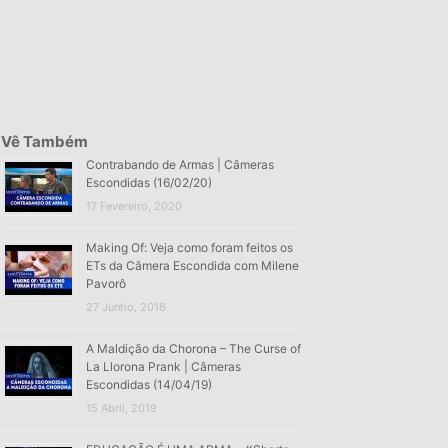
Vê Também
Contrabando de Armas | Câmeras
Escondidas (16/02/20)
17 Fevereiro, 2020
Making Of: Veja como foram feitos os
ETs da Câmera Escondida com Milene
Pavorô
27 Junho, 2016
A Maldição da Chorona – The Curse of
La Llorona Prank | Câmeras
Escondidas (14/04/19)
15 Abril, 2019