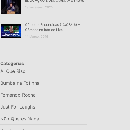
EDUCAÇÃO É UMA ARMA – #Shorts
13 Fevereiro, 2025
Câmeras Escondidas (13/03/16) –
Gêmeos na lata de Lixo
14 Março, 2016
Categorias
AI Que Riso
Bumba na Fofinha
Fernando Rocha
Just For Laughs
Não Queres Nada