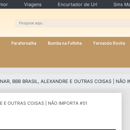
mor
Viagens
Encurtador de Url
Sms Ma
Parafernalha
Bumba na Fofinha
Fernando Rocha
NAR, BBB BRASIL, ALEXANDRE E OUTRAS COISAS | NÃO 
E E OUTRAS COISAS | NÃO IMPORTA #51