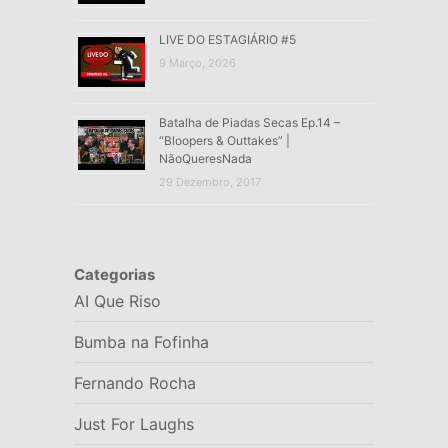
LIVE DO ESTAGIÁRIO #5
9 Março, 2026
Batalha de Piadas Secas Ep.14 –
“Bloopers & Outtakes” |
NãoQueresNada
29 Dezembro, 2017
Categorias
AI Que Riso
Bumba na Fofinha
Fernando Rocha
Just For Laughs