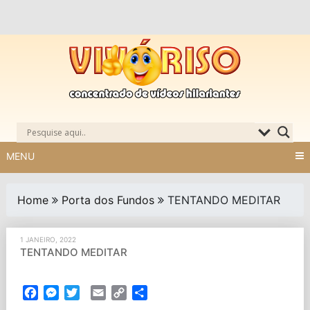
Skip
to
content
MENU
Home
Porta dos Fundos
TENTANDO MEDITAR
1 JANEIRO, 2022
TENTANDO MEDITAR
Facebook
Messenger
Twitter
Email
Copy
Partilhar
Link