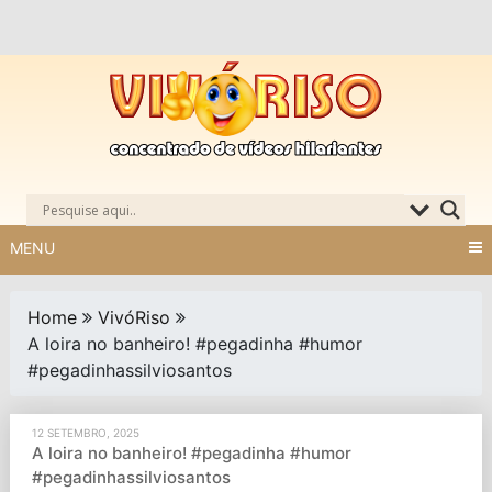
Skip
to
content
MENU
Home
VivóRiso
A loira no banheiro! #pegadinha #humor
#pegadinhassilviosantos
12 SETEMBRO, 2025
A loira no banheiro! #pegadinha #humor
#pegadinhassilviosantos